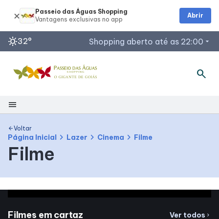
Passeio das Águas Shopping
Abrir
sunny
32°
Shopping aberto até as 22:00
arrow_drop_down
search
Horários de Funcionamento
Restaurantes
Lojas
menu
Acessar todos os horários
Shopping
Voltar
arrow_back
chevron_right
chevron_right
chevron_right
Página Inicial
Lazer
Cinema
Filme
Filme
Mapa Interno
Como Chegar
Facilidades
Filmes em cartaz
Ver todos
chevron_right