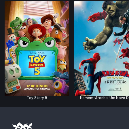
Horários
Entretenimento
Cinema
Eventos
Fique Por Dentro
Toy Story 5
Homem-Aranha: Um Novo D
Lojas e Restaurantes
Lojas