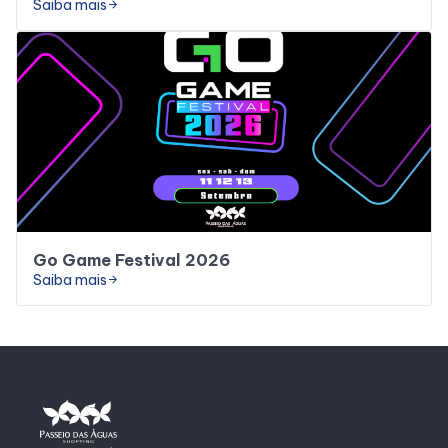
Saiba mais
arrow_forward
Go Game Festival 2026
Saiba mais
arrow_forward