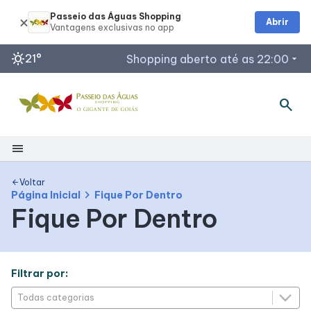
Passeio das Águas Shopping
Abrir
sunny
21°
Shopping aberto até as 22:00
arrow_drop_down
search
Horários de Funcionamento
Restaurantes
Lojas
menu
Acessar todos os horários
Shopping
Voltar
arrow_back
chevron_right
Página Inicial
Fique Por Dentro
Fique Por Dentro
Mapa Interno
Como Chegar
Filtrar por:
Facilidades