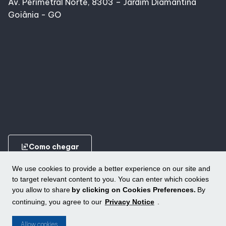
Av. Perimetral Norte, 8303 – Jardim Diamantina
Goiânia - GO
ungroup
Como chegar
We use cookies to provide a better experience on our site and
to target relevant content to you. You can enter which cookies
you allow to share
by clicking on Cookies Preferences.
By
continuing, you agree to our
Privacy Notice
.
Conheça outros shoppings da ALLOS
ungroup
Allow cookies