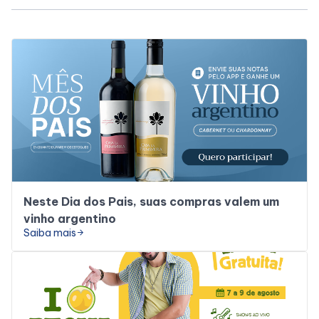
Horários
Entretenimento
Cinema
Eventos
Fique Por Dentro
Neste Dia dos Pais, suas compras valem um
vinho argentino
Saiba mais
arrow_forward
Lojas e Restaurantes
Lojas