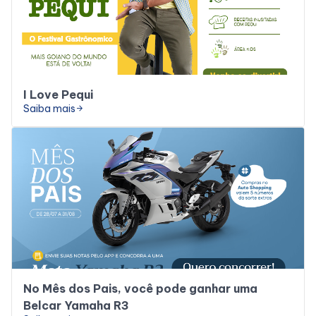
Alimentação
Programa de Benefícios
I Love Pequi
Saiba mais
arrow_forward
No Mês dos Pais, você pode ganhar uma
Belcar Yamaha R3