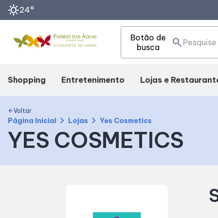
sunny
24°
Botão de
search
busca
Shopping
Entretenimento
Lojas e Restaurant
Mapa Interno
Cinema
Lojas
Voltar
arrow_back
chevron_right
chevron_right
Página Inicial
Lojas
Yes Cosmetics
YES COSMETICS
Como Chegar
Eventos
Alimentação
Facilidades
Fique Por Dentro
S
Horários