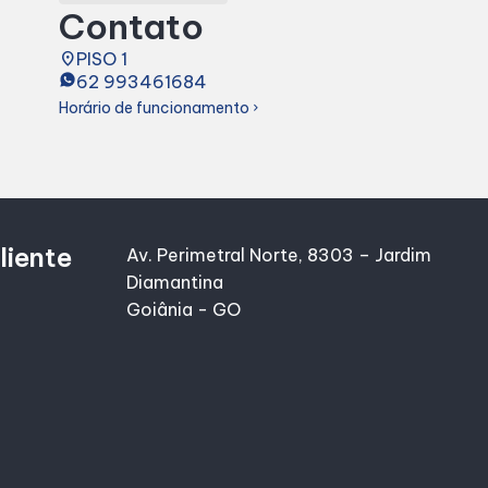
Contato
place
PISO 1
62 993461684
Horário de funcionamento
chevron_right
liente
Av. Perimetral Norte, 8303 – Jardim
Diamantina
Goiânia - GO