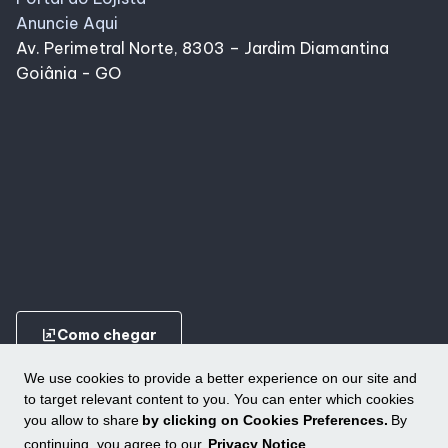
Anuncie Aqui
Av. Perimetral Norte, 8303 – Jardim Diamantina
Goiânia - GO
ungroup
Como chegar
We use cookies to provide a better experience on our site and
to target relevant content to you. You can enter which cookies
you allow to share
by clicking on Cookies Preferences.
By
continuing, you agree to our
Privacy Notice
.