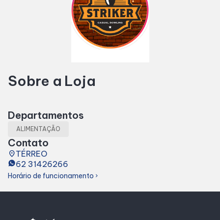
Horários
Entretenimento
Sobre a Loja
Cinema
Eventos
Departamentos
ALIMENTAÇÃO
Fique Por Dentro
Contato
place
TÉRREO
62 31426266
Lojas e Restaurantes
Horário de funcionamento
chevron_right
Lojas