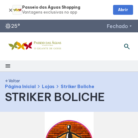
Passeio das Águas Shopping
Abrir
sunny
25°
Fechado
arrow_drop_down
search
Horários de Funcionamento
Restaurantes
Lojas
menu
Acessar todos os horários
Shopping
Voltar
arrow_back
chevron_right
chevron_right
Página Inicial
Lojas
Striker Boliche
STRIKER BOLICHE
Mapa Interno
Como Chegar
Facilidades