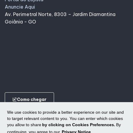
Anuncie Aqui
Av. Perimetral Norte, 8303 – Jardim Diamantina
Goiânia - GO
ungroup
Como chegar
We use cookies to provide a better experience on our site and
to target relevant content to you. You can enter which cookies
you allow to share
by clicking on Cookies Preferences.
By
continuing, you agree to our
Privacy Notice
.