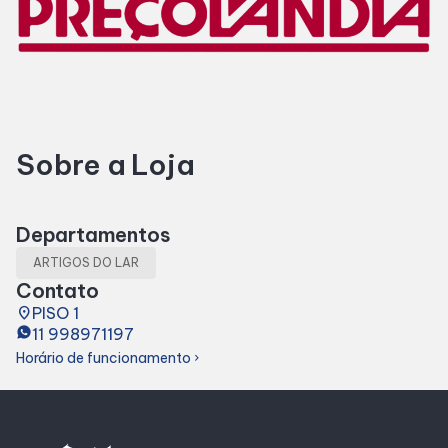
Horários
Entretenimento
Sobre a Loja
Cinema
Eventos
Departamentos
ARTIGOS DO LAR
Fique Por Dentro
Contato
place
PISO 1
11 998971197
Lojas e Restaurantes
Horário de funcionamento
chevron_right
Lojas