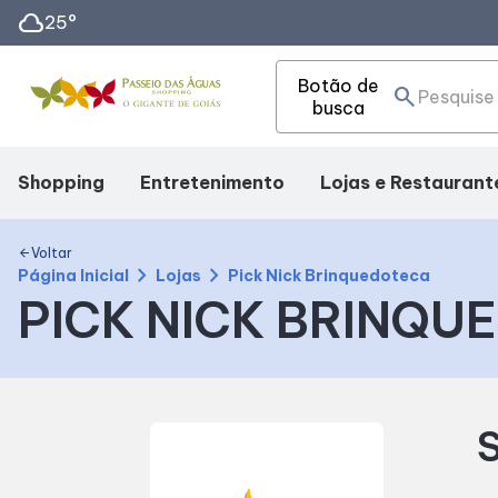
cloud
25°
Botão de
search
busca
Shopping
Entretenimento
Lojas e Restaurant
Mapa Interno
Cinema
Lojas
Voltar
arrow_back
chevron_right
chevron_right
Página Inicial
Lojas
Pick Nick Brinquedoteca
PICK NICK BRINQU
Como Chegar
Eventos
Alimentação
Facilidades
Fique Por Dentro
S
Horários