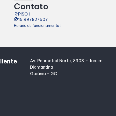
Contato
place
PISO 1
16 997827507
Horário de funcionamento
chevron_right
liente
Av. Perimetral Norte, 8303 – Jardim
Diamantina
Goiânia - GO