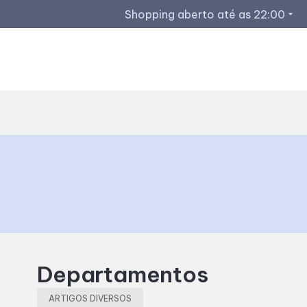
Shopping aberto até as 22:00
arrow_drop_down
Horários de Funcionamento
Restaurantes
Lojas
Acessar todos os horários
Departamentos
ARTIGOS DIVERSOS