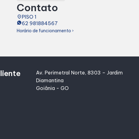
Contato
place
PISO 1
62 981884567
Horário de funcionamento
chevron_right
liente
Av. Perimetral Norte, 8303 – Jardim
Diamantina
Goiânia - GO