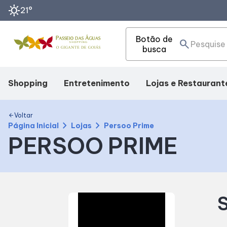
sunny
21°
Botão de
search
busca
Shopping
Entretenimento
Lojas e Restaurant
Mapa Interno
Cinema
Lojas
Voltar
arrow_back
chevron_right
chevron_right
Página Inicial
Lojas
Persoo Prime
PERSOO PRIME
Como Chegar
Eventos
Alimentação
Facilidades
Fique Por Dentro
S
Horários