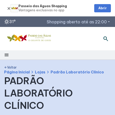
Passeio das Águas Shopping
Abrir
sunny
31°
Shopping aberto até as 22:00
arrow_drop_down
search
Horários de Funcionamento
Restaurantes
Lojas
menu
Acessar todos os horários
Shopping
Voltar
arrow_back
chevron_right
chevron_right
Página Inicial
Lojas
Padrão Laboratório Clínico
PADRÃO
Mapa Interno
LABORATÓRIO
Como Chegar
CLÍNICO
Facilidades