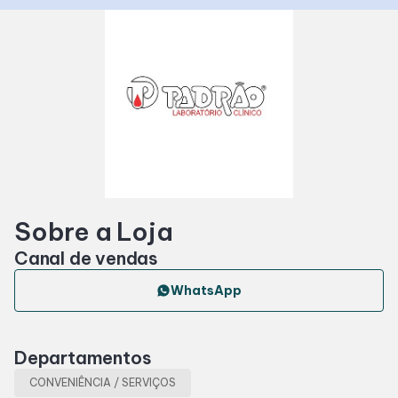
Horários
Entretenimento
Cinema
Eventos
Sobre a Loja
Fique Por Dentro
Canal de vendas
WhatsApp
Lojas e Restaurantes
Departamentos
Lojas
CONVENIÊNCIA / SERVIÇOS