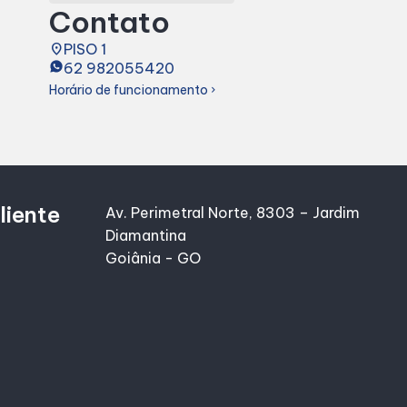
Contato
place
PISO 1
62 982055420
Horário de funcionamento
chevron_right
liente
Av. Perimetral Norte, 8303 – Jardim
Diamantina
Goiânia - GO