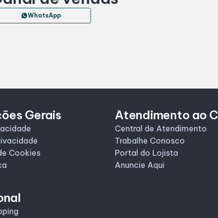
WhatsApp
ções Gerais
Atendimento ao C
vacidade
Central de Atendimento
rivacidade
Trabalhe Conosco
de Cookies
Portal do Lojista
ca
Anuncie Aqui
onal
pping