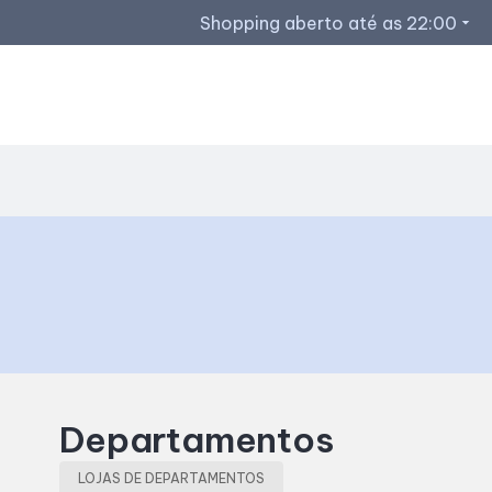
Shopping aberto até as 22:00
arrow_drop_down
Horários de Funcionamento
Restaurantes
Lojas
Acessar todos os horários
Departamentos
LOJAS DE DEPARTAMENTOS