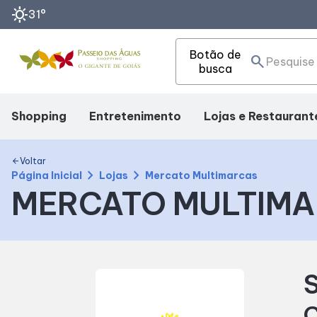
sunny
31°
Botão de
search
busca
Shopping
Entretenimento
Lojas e Restaurant
Mapa Interno
Cinema
Lojas
Voltar
arrow_back
chevron_right
chevron_right
Página Inicial
Lojas
Mercato Multimarcas
MERCATO MULTIM
Como Chegar
Eventos
Alimentação
Facilidades
Fique Por Dentro
S
Horários
C