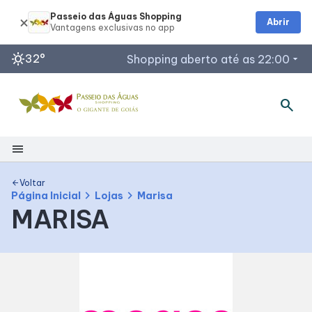
Passeio das Águas Shopping
Abrir
sunny
32°
Shopping aberto até as 22:00
arrow_drop_down
search
Horários de Funcionamento
Restaurantes
Lojas
menu
Acessar todos os horários
Shopping
Voltar
arrow_back
chevron_right
chevron_right
Página Inicial
Lojas
Marisa
MARISA
Mapa Interno
Como Chegar
Facilidades