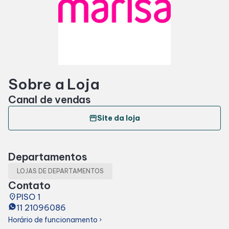
Horários
Entretenimento
Sobre a Loja
Cinema
Canal de vendas
Eventos
storefront
Site da loja
Fique Por Dentro
Departamentos
LOJAS DE DEPARTAMENTOS
Lojas e Restaurantes
Contato
place
PISO 1
11 21096086
Lojas
Horário de funcionamento
chevron_right