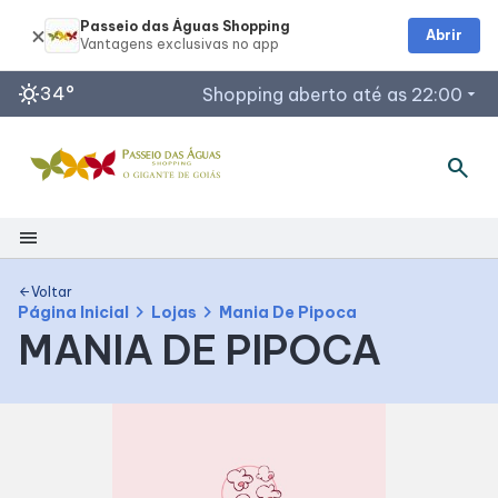
Passeio das Águas Shopping
Abrir
sunny
34°
Shopping aberto até as 22:00
arrow_drop_down
search
Horários de Funcionamento
Restaurantes
Lojas
menu
Acessar todos os horários
Shopping
Voltar
arrow_back
chevron_right
chevron_right
Página Inicial
Lojas
Mania De Pipoca
MANIA DE PIPOCA
Mapa Interno
Como Chegar
Facilidades