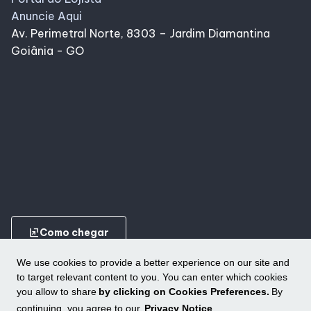
Anuncie Aqui
Av. Perimetral Norte, 8303 – Jardim Diamantina
Goiânia - GO
ungroup
Como chegar
We use cookies to provide a better experience on our site and
to target relevant content to you. You can enter which cookies
you allow to share
by clicking on Cookies Preferences.
By
continuing, you agree to our
Privacy Notice
.