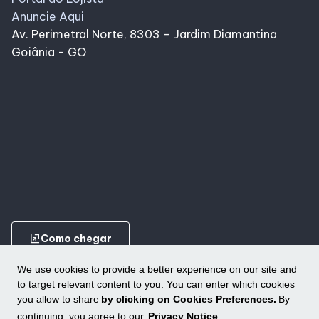
Anuncie Aqui
Av. Perimetral Norte, 8303 – Jardim Diamantina
Goiânia - GO
ungroup
Como chegar
We use cookies to provide a better experience on our site and
to target relevant content to you. You can enter which cookies
you allow to share
by clicking on Cookies Preferences.
By
continuing, you agree to our
Privacy Notice
.