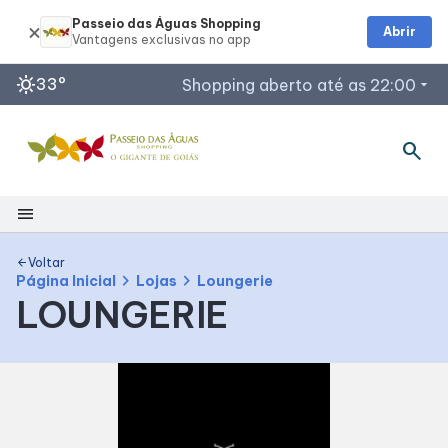
Passeio das Águas Shopping
Abrir
sunny
33°
Shopping aberto até as 22:00
arrow_drop_down
search
Horários de Funcionamento
Restaurantes
Lojas
menu
Acessar todos os horários
Shopping
Voltar
arrow_back
chevron_right
chevron_right
Página Inicial
Lojas
Loungerie
LOUNGERIE
Mapa Interno
Como Chegar
Facilidades