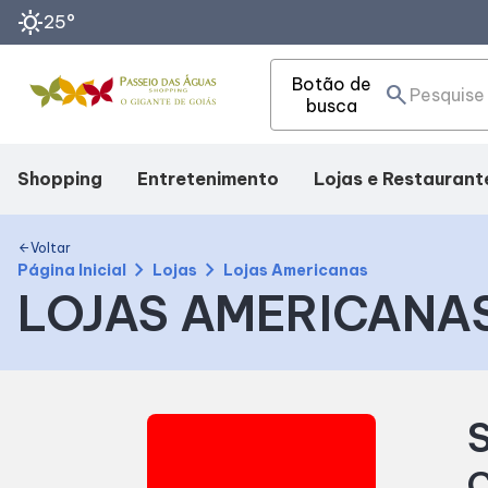
sunny
25°
Botão de
search
busca
Shopping
Entretenimento
Lojas e Restaurant
Mapa Interno
Cinema
Lojas
Voltar
arrow_back
chevron_right
chevron_right
Página Inicial
Lojas
Lojas Americanas
LOJAS AMERICANA
Como Chegar
Eventos
Alimentação
Facilidades
Fique Por Dentro
S
Horários
C