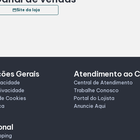
storefront
Site da loja
ções Gerais
Atendimento ao C
vacidade
Central de Atendimento
rivacidade
Trabalhe Conosco
de Cookies
Portal do Lojista
ca
Anuncie Aqui
onal
pping