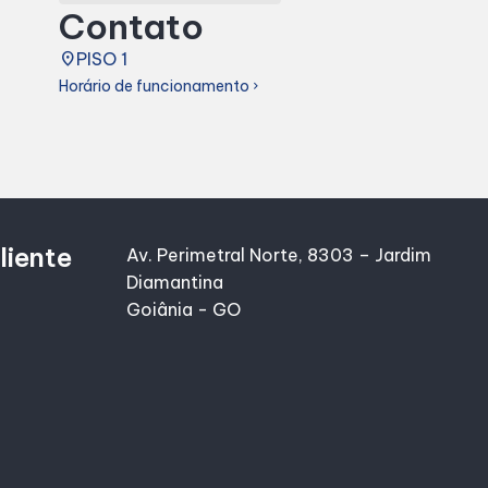
Contato
place
PISO 1
Horário de funcionamento
chevron_right
liente
Av. Perimetral Norte, 8303 – Jardim
Diamantina
Goiânia - GO