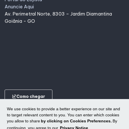
Anuncie Aqui
Av. Perimetral Norte, 8303 – Jardim Diamantina
Goiânia - GO
ungroup
Como chegar
We use cookies to provide a better experience on our site and
to target relevant content to you. You can enter which cookies
you allow to share
by clicking on Cookies Preferences.
By
continuing, you agree to our
Privacy Notice
.