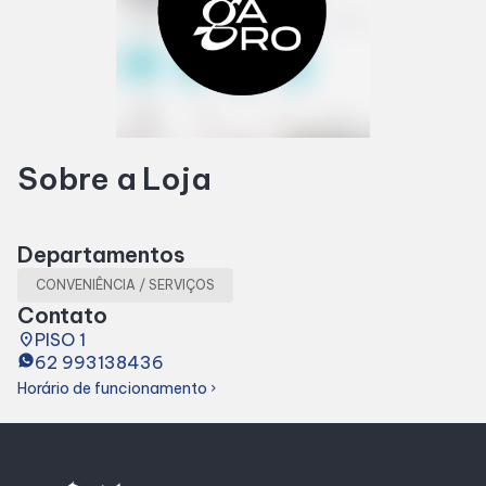
Horários
Entretenimento
Sobre a Loja
Cinema
Eventos
Departamentos
CONVENIÊNCIA / SERVIÇOS
Fique Por Dentro
Contato
place
PISO 1
62 993138436
Lojas e Restaurantes
Horário de funcionamento
chevron_right
Lojas