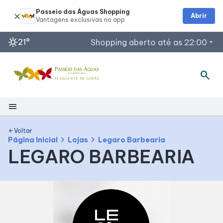
Passeio das Águas Shopping
Abrir
sunny
21°
Shopping aberto até as 22:00
arrow_drop_down
search
Horários de Funcionamento
Restaurantes
Lojas
menu
Acessar todos os horários
Shopping
Voltar
arrow_back
chevron_right
chevron_right
Página Inicial
Lojas
Legaro Barbearia
LEGARO BARBEARIA
Mapa Interno
Como Chegar
Facilidades