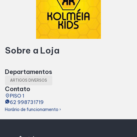
Horários
Entretenimento
Sobre a Loja
Cinema
Eventos
Departamentos
ARTIGOS DIVERSOS
Fique Por Dentro
Contato
place
PISO 1
62 998731719
Lojas e Restaurantes
Horário de funcionamento
chevron_right
Lojas