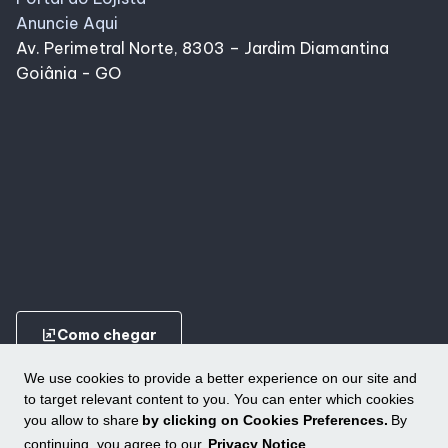
Anuncie Aqui
Av. Perimetral Norte, 8303 – Jardim Diamantina
Goiânia - GO
ungroup
Como chegar
We use cookies to provide a better experience on our site and
to target relevant content to you. You can enter which cookies
you allow to share
by clicking on Cookies Preferences.
By
continuing, you agree to our
Privacy Notice
.