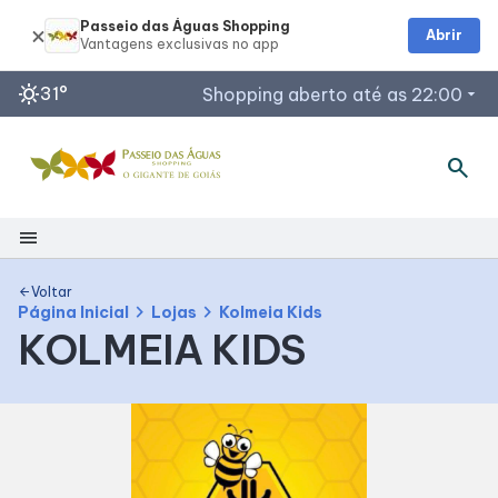
Passeio das Águas Shopping
Abrir
sunny
31°
Shopping aberto até as 22:00
arrow_drop_down
search
Horários de Funcionamento
Restaurantes
Lojas
menu
Acessar todos os horários
Shopping
Voltar
arrow_back
chevron_right
chevron_right
Página Inicial
Lojas
Kolmeia Kids
KOLMEIA KIDS
Mapa Interno
Como Chegar
Facilidades