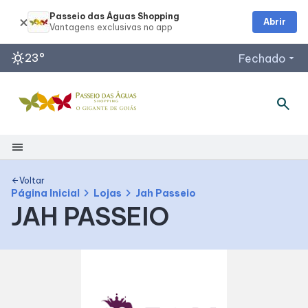
Passeio das Águas Shopping
Abrir
sunny
23°
Fechado
arrow_drop_down
search
Horários de Funcionamento
Restaurantes
Lojas
menu
Acessar todos os horários
Shopping
Voltar
arrow_back
chevron_right
chevron_right
Página Inicial
Lojas
Jah Passeio
JAH PASSEIO
Mapa Interno
Como Chegar
Facilidades