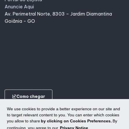
Anuncie Aqui
Av. Perimetral Norte, 8303 – Jardim Diamantina
Goiânia - GO
ungroup
Como chegar
We use cookies to provide a better experience on our site and
to target relevant content to you. You can enter which cookies
you allow to share
by clicking on Cookies Preferences.
By
continuing, you agree to our
Privacy Notice
.