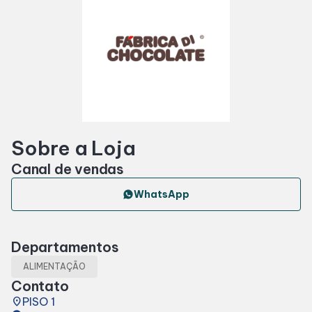
Horários
Entretenimento
Cinema
Sobre a Loja
Eventos
Canal de vendas
WhatsApp
Fique Por Dentro
Departamentos
Lojas e Restaurantes
ALIMENTAÇÃO
Contato
Lojas
place
PISO 1