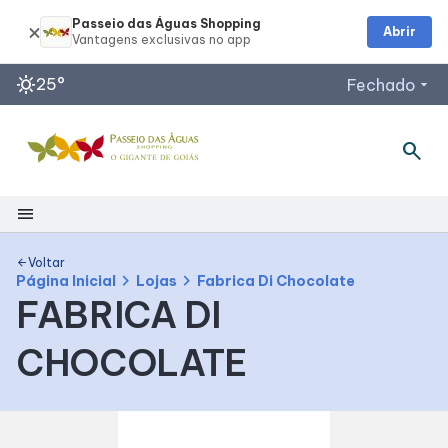
Passeio das Águas Shopping
Abrir
sunny
25°
Fechado
arrow_drop_down
search
Horários de Funcionamento
Restaurantes
Lojas
menu
Acessar todos os horários
Shopping
Voltar
arrow_back
chevron_right
chevron_right
Página Inicial
Lojas
Fabrica Di Chocolate
FABRICA DI
Mapa Interno
CHOCOLATE
Como Chegar
Facilidades