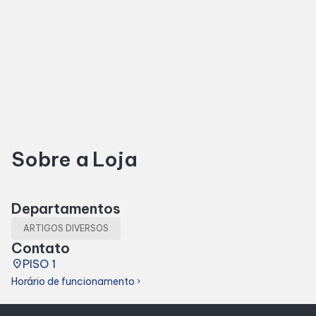
Horários
Entretenimento
Cinema
Sobre a Loja
Eventos
Fique Por Dentro
Departamentos
ARTIGOS DIVERSOS
Contato
Lojas e Restaurantes
place
PISO 1
Horário de funcionamento
chevron_right
Lojas