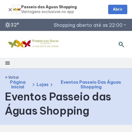
Passeio das Águas Shopping
Abrir
sunny
32°
Shopping aberto até as 22:00
arrow_drop_down
search
Horários de Funcionamento
Restaurantes
Lojas
menu
Acessar todos os horários
Shopping
Voltar
arrow_back
Página
Eventos Passeio Das Águas
chevron_right
chevron_right
Lojas
Inicial
Shopping
Mapa Interno
Eventos Passeio das
Águas Shopping
Como Chegar
Facilidades