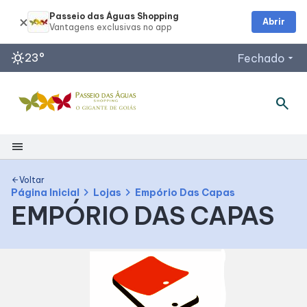
Passeio das Águas Shopping
Abrir
sunny
23°
Fechado
arrow_drop_down
search
Horários de Funcionamento
Restaurantes
Lojas
menu
Acessar todos os horários
Shopping
Voltar
arrow_back
chevron_right
chevron_right
Página Inicial
Lojas
Empório Das Capas
EMPÓRIO DAS CAPAS
Mapa Interno
Como Chegar
Facilidades