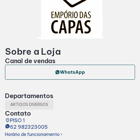
Horários
Entretenimento
Sobre a Loja
Cinema
Canal de vendas
Eventos
WhatsApp
Fique Por Dentro
Departamentos
ARTIGOS DIVERSOS
Lojas e Restaurantes
Contato
place
PISO 1
62 982323005
Lojas
Horário de funcionamento
chevron_right