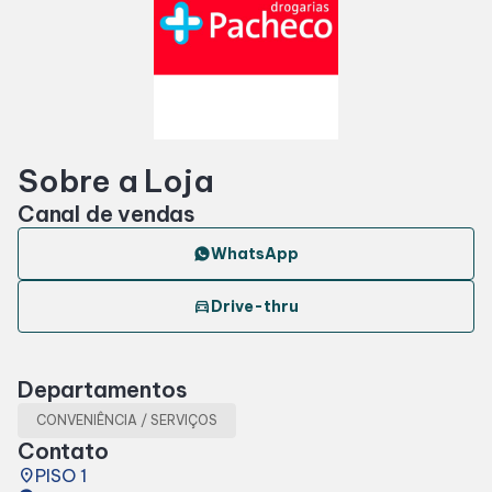
Horários
Entretenimento
Sobre a Loja
Cinema
Canal de vendas
Eventos
WhatsApp
directions_car
Drive-thru
Fique Por Dentro
Departamentos
Lojas e Restaurantes
CONVENIÊNCIA / SERVIÇOS
Contato
Lojas
place
PISO 1