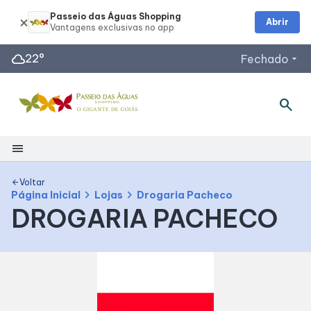
Passeio das Águas Shopping
Abrir
cloud
22°
Fechado
arrow_drop_down
search
Horários de Funcionamento
Restaurantes
Lojas
menu
Acessar todos os horários
Shopping
Voltar
arrow_back
chevron_right
chevron_right
Página Inicial
Lojas
Drogaria Pacheco
DROGARIA PACHECO
Mapa Interno
Como Chegar
Facilidades