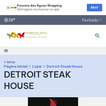
Passeio das Águas Shopping
Abrir
sunny
28°
Fechado
arrow_drop_down
search
Horários de Funcionamento
Restaurantes
Lojas
menu
Acessar todos os horários
Shopping
Voltar
arrow_back
chevron_right
chevron_right
Página Inicial
Lojas
Detroit Steak House
DETROIT STEAK
Mapa Interno
HOUSE
Como Chegar
Facilidades