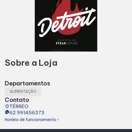
Horários
Entretenimento
Cinema
Sobre a Loja
Eventos
Departamentos
Fique Por Dentro
ALIMENTAÇÃO
Contato
Lojas e Restaurantes
place
TÉRREO
62 991456373
Horário de funcionamento
Lojas
chevron_right