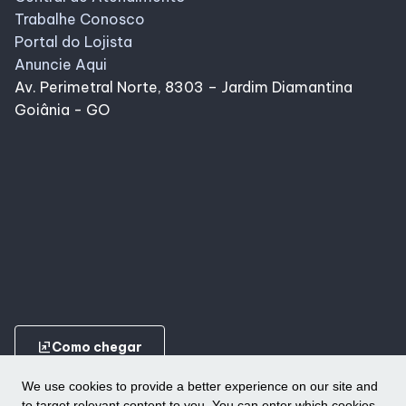
Trabalhe Conosco
Portal do Lojista
Anuncie Aqui
Av. Perimetral Norte, 8303 – Jardim Diamantina
Goiânia - GO
ungroup
Como chegar
We use cookies to provide a better experience on our site and
to target relevant content to you. You can enter which cookies