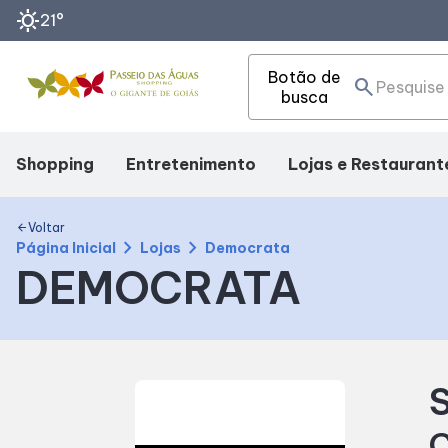
sunny
21°
Botão de
search
busca
Shopping
Entretenimento
Lojas e Restaurant
Mapa Interno
Cinema
Lojas
Voltar
arrow_back
chevron_right
chevron_right
Página Inicial
Lojas
Democrata
DEMOCRATA
Como Chegar
Eventos
Alimentação
Facilidades
Fique Por Dentro
S
Horários
C