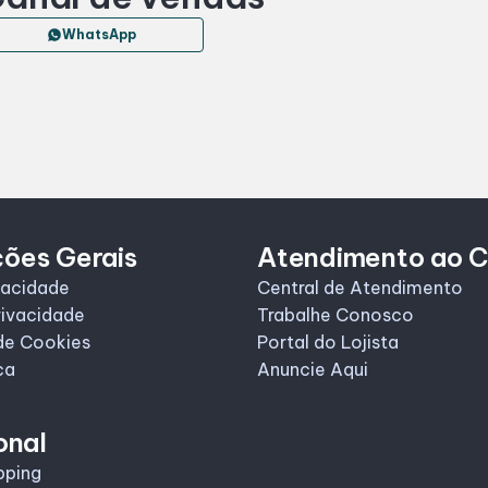
WhatsApp
ções Gerais
Atendimento ao C
vacidade
Central de Atendimento
rivacidade
Trabalhe Conosco
de Cookies
Portal do Lojista
ca
Anuncie Aqui
onal
pping