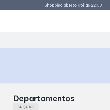
Shopping aberto até as 22:00
arrow_drop_down
Horários de Funcionamento
Restaurantes
Lojas
Acessar todos os horários
Departamentos
CALÇADOS