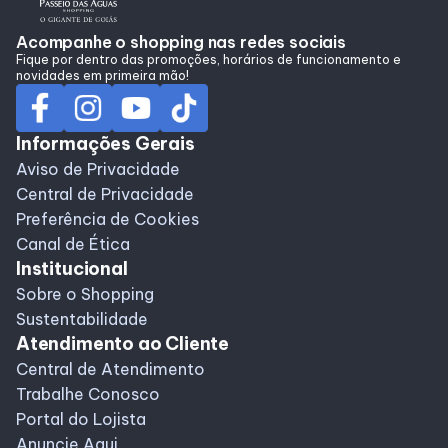
Horários
Acompanhe o shopping nas redes sociais
Fique por dentro das promoções, horários de funcionamento e
novidades em primeira mão!
Entretenimento
Informações Gerais
Cinema
Aviso de Privacidade
Central de Privacidade
Preferência de Cookies
Eventos
Canal de Ética
Institucional
Fique Por Dentro
Sobre o Shopping
Sustentabilidade
Atendimento ao Cliente
Lojas e Restaurantes
Central de Atendimento
Trabalhe Conosco
Lojas
Portal do Lojista
Anuncie Aqui