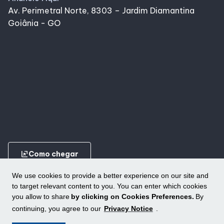
Alimentação
Av. Perimetral Norte, 8303 – Jardim Diamantina
Goiânia - GO
Programa de Benefícios
ungroup
Como chegar
We use cookies to provide a better experience on our site and
to target relevant content to you. You can enter which cookies
you allow to share
by clicking on Cookies Preferences.
By
continuing, you agree to our
Privacy Notice
.