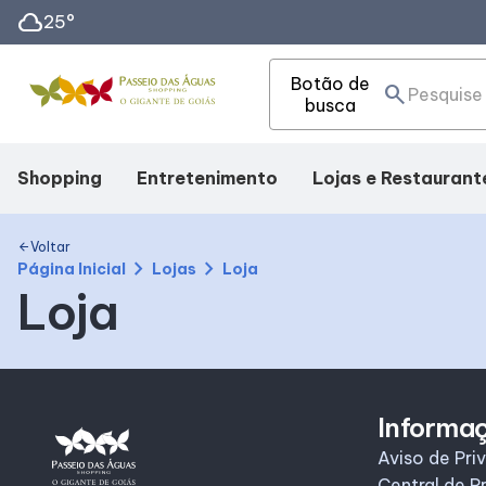
cloud
25°
Botão de
search
busca
Shopping
Entretenimento
Lojas e Restaurant
Mapa Interno
Cinema
Lojas
Voltar
arrow_back
chevron_right
chevron_right
Página Inicial
Lojas
Loja
Loja
Como Chegar
Eventos
Alimentação
Facilidades
Fique Por Dentro
Informa
Horários
Aviso de Pri
Central de P