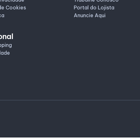
de Cookies
Portal do Lojista
ca
Anuncie Aqui
onal
pping
dade