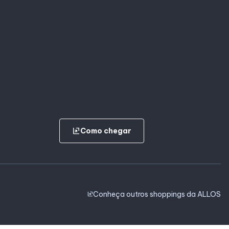
ungroup
Como chegar
Conheça outros shoppings da ALLOS
ungroup