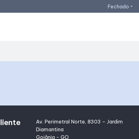
Fechado
arrow_drop_down
Horários de Funcionamento
Restaurantes
Lojas
Acessar todos os horários
liente
Av. Perimetral Norte, 8303 – Jardim
Diamantina
Goiânia - GO