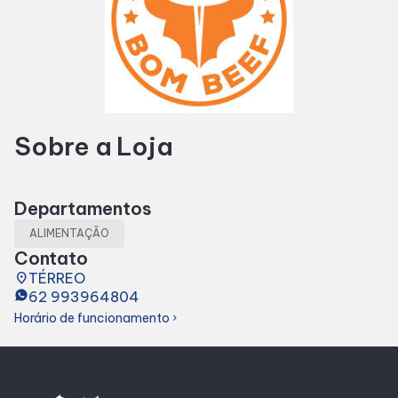
Horários
Entretenimento
Sobre a Loja
Cinema
Eventos
Departamentos
ALIMENTAÇÃO
Fique Por Dentro
Contato
place
TÉRREO
62 993964804
Lojas e Restaurantes
Horário de funcionamento
chevron_right
Lojas