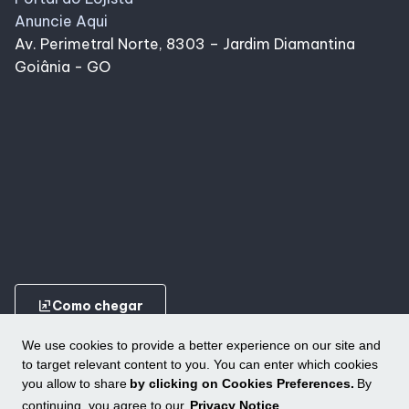
Anuncie Aqui
Av. Perimetral Norte, 8303 – Jardim Diamantina
Goiânia - GO
ungroup
Como chegar
We use cookies to provide a better experience on our site and
to target relevant content to you. You can enter which cookies
you allow to share
by clicking on Cookies Preferences.
By
continuing, you agree to our
Privacy Notice
.