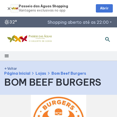
Passeio das Águas Shopping
Abrir
sunny
32°
Shopping aberto até as 22:00
arrow_drop_down
search
Horários de Funcionamento
Restaurantes
Lojas
menu
Acessar todos os horários
Shopping
Voltar
arrow_back
chevron_right
chevron_right
Página Inicial
Lojas
Bom Beef Burgers
BOM BEEF BURGERS
Mapa Interno
Como Chegar
Facilidades