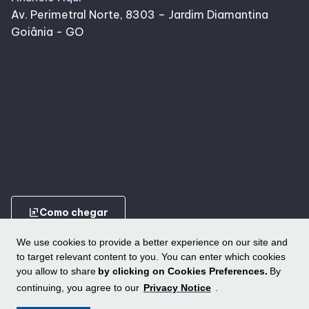
Alimentação
Av. Perimetral Norte, 8303 – Jardim Diamantina
Goiânia - GO
Programa de Benefícios
ungroup
Como chegar
We use cookies to provide a better experience on our site and
to target relevant content to you. You can enter which cookies
you allow to share
by clicking on Cookies Preferences.
By
continuing, you agree to our
Privacy Notice
.