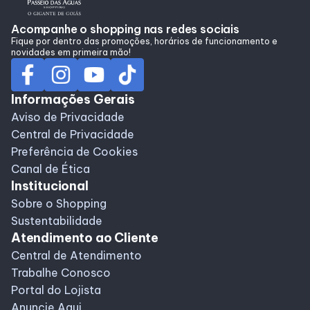
Horários
Acompanhe o shopping nas redes sociais
Fique por dentro das promoções, horários de funcionamento e
novidades em primeira mão!
Entretenimento
Informações Gerais
Cinema
Aviso de Privacidade
Central de Privacidade
Preferência de Cookies
Eventos
Canal de Ética
Institucional
Fique Por Dentro
Sobre o Shopping
Sustentabilidade
Atendimento ao Cliente
Lojas e Restaurantes
Central de Atendimento
Trabalhe Conosco
Lojas
Portal do Lojista
Anuncie Aqui