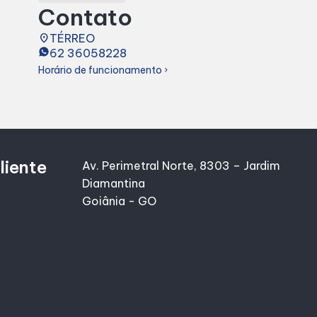
Contato
place
TÉRREO
62 36058228
Horário de funcionamento
chevron_right
liente
Av. Perimetral Norte, 8303 – Jardim
Diamantina
Goiânia - GO