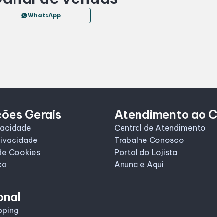
WhatsApp
ções Gerais
Atendimento ao C
vacidade
Central de Atendimento
rivacidade
Trabalhe Conosco
de Cookies
Portal do Lojista
ca
Anuncie Aqui
onal
pping