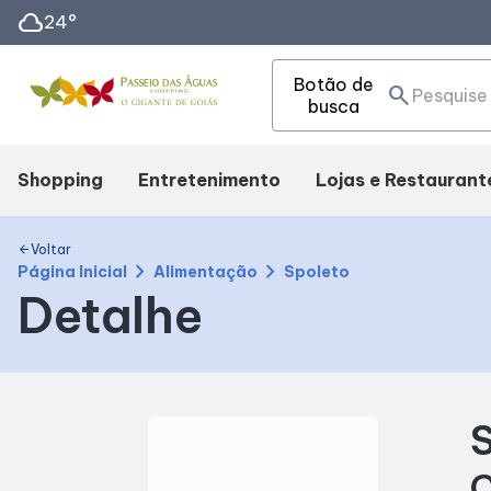
cloud
24°
Botão de
search
busca
Shopping
Entretenimento
Lojas e Restaurant
Mapa Interno
Cinema
Lojas
Voltar
arrow_back
chevron_right
chevron_right
Página Inicial
Alimentação
Spoleto
Detalhe
Como Chegar
Eventos
Alimentação
Facilidades
Fique Por Dentro
S
Horários
C