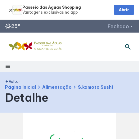
Passeio das Águas Shopping
Abrir
sunny
25°
Fechado
arrow_drop_down
search
Horários de Funcionamento
Restaurantes
Lojas
menu
Acessar todos os horários
Shopping
Voltar
arrow_back
chevron_right
chevron_right
Página Inicial
Alimentação
S.kamoto Sushi
Detalhe
Mapa Interno
Como Chegar
Facilidades