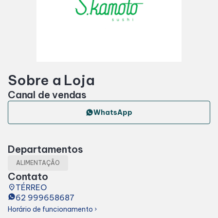
Horários
Entretenimento
Sobre a Loja
Cinema
Canal de vendas
Eventos
WhatsApp
Fique Por Dentro
Departamentos
ALIMENTAÇÃO
Lojas e Restaurantes
Contato
place
TÉRREO
62 999658687
Lojas
Horário de funcionamento
chevron_right